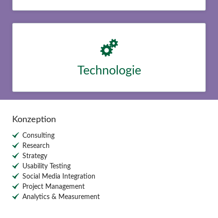
Technologie
Lorem ipsum dolor sit amet, consectetur adipisicing elit, sed do
eiusmod tempor incididunt ut labore et dolore magna aliqua.
Duis aute irure dolor in reprehenderit in voluptate velit esse
cillum dolore eu.
Konzeption
Consulting
Research
Strategy
Usability Testing
Social Media Integration
Project Management
Analytics & Measurement