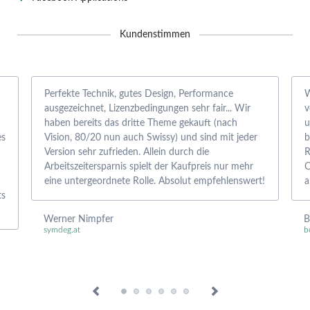
Kundenstimmen
Perfekte Technik, gutes Design, Performance
W
ausgezeichnet, Lizenzbedingungen sehr fair... Wir
v
haben bereits das dritte Theme gekauft (nach
u
es
Vision, 80/20 nun auch Swissy) und sind mit jeder
b
Version sehr zufrieden. Allein durch die
R
Arbeitszeitersparnis spielt der Kaufpreis nur mehr
C
eine untergeordnete Rolle. Absolut empfehlenswert!
a
ts
Werner Nimpfer
B
symdeg.at
b