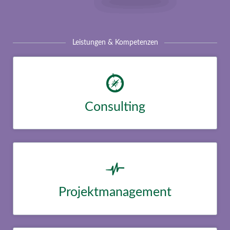
Leistungen & Kompetenzen
Consulting
Lorem ipsum dolor sit amet, consectetur adipisicing elit, sed do
eiusmod tempor incididunt ut labore et dolore magna aliqua.
Duis aute irure dolor in reprehenderit in voluptate velit esse
cillum dolore eu.
Projektmanagement
Lorem ipsum dolor sit amet, consectetur adipisicing elit, sed do
eiusmod tempor incididunt ut labore et dolore magna aliqua.
Duis aute irure dolor in reprehenderit in voluptate velit esse
cillum dolore eu.