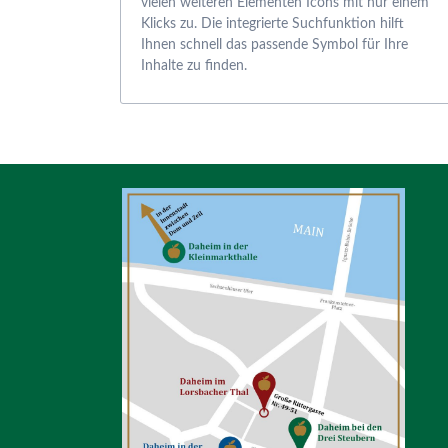
vielen weiteren Elementen Icons mit nur einem
Klicks zu. Die integrierte Suchfunktion hilft
Ihnen schnell das passende Symbol für Ihre
Inhalte zu finden.