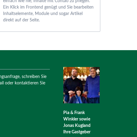
einfach wie nie, Inhalte mit Contao zu pflegen.
Ein Klick im Frontend genügt und Sie bearbeiten
Inhaltselemente, Module und sogar Artikel
direkt auf der Seite.
ngsanfrage, schreiben Sie
il oder kontaktieren Sie
Pia & Frank
Winkler sowie
Jonas Kugland
Ihre Gastgeber